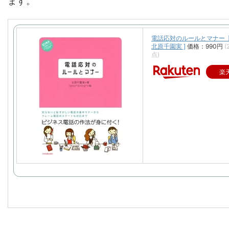
ます。
電話応対のルールとマナー【
北原千園実 ]
価格：990円
(
点)
楽