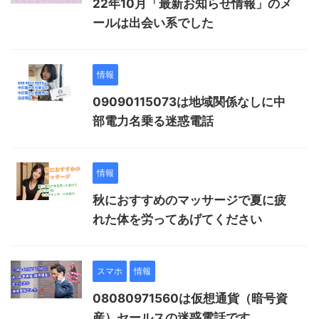
22年10月「最新お知らせ情報」のメ
ールは出会い系でした
情報
09090115073は地域関係なしに中
部電力名乗る迷惑電話
情報
秋におすすめのマッサージで夏に疲
れた体を労ってあげてください
スマホ
情報
08080971560は仮想通貨（暗号資
産）セールスの迷惑電話です