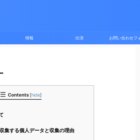
情報
出演
お問い合わせフ
ー
Contents
[
hide
]
て
収集する個人データと収集の理由