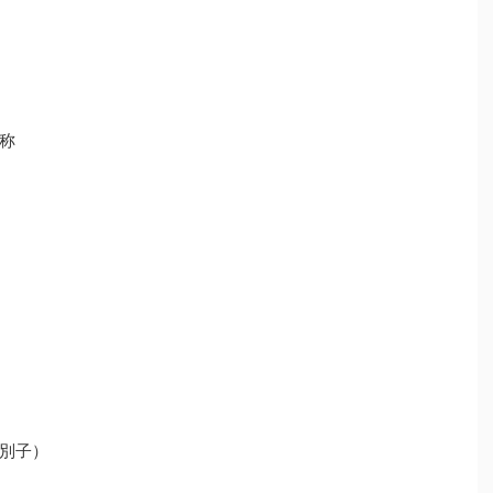
称
別子）