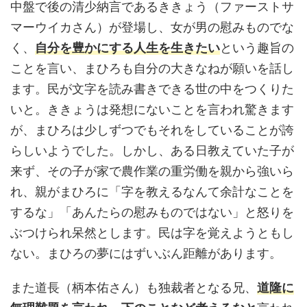
中盤で後の清少納言であるききょう（ファーストサ
マーウイカさん）が登場し、女が男の慰みものでな
く、
自分を豊かにする人生を生きたい
という趣旨の
ことを言い、まひろも自分の大きなねが願いを話し
ます。民が文字を読み書きできる世の中をつくりた
いと。ききょうは発想にないことを言われ驚きます
が、まひろは少しずつでもそれをしていることが誇
らしいようでした。しかし、ある日教えていた子が
来ず、その子が家で農作業の重労働を親から強いら
れ、親がまひろに「字を教えるなんて余計なことを
するな」「あんたらの慰みものではない」と怒りを
ぶつけられ呆然とします。民は字を覚えようともし
ない。まひろの夢にはずいぶん距離があります。
また道長（柄本佑さん）も独裁者となる兄、
道隆に