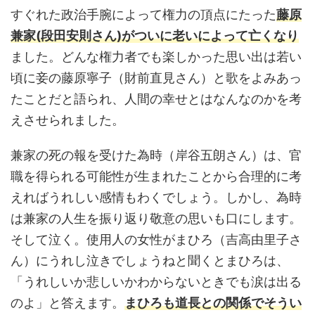
すぐれた政治手腕によって権力の頂点にたった
藤原
兼家(段田安則さん)がついに老いによって亡くなり
ました。どんな権力者でも楽しかった思い出は若い
頃に妾の藤原寧子（財前直見さん）と歌をよみあっ
たことだと語られ、人間の幸せとはなんなのかを考
えさせられました。
兼家の死の報を受けた為時（岸谷五朗さん）は、官
職を得られる可能性が生まれたことから合理的に考
えればうれしい感情もわくでしょう。しかし、為時
は兼家の人生を振り返り敬意の思いも口にします。
そして泣く。使用人の女性がまひろ（吉高由里子さ
ん）にうれし泣きでしょうねと聞くとまひろは、
「うれしいか悲しいかわからないときでも涙は出る
のよ」と答えます。
まひろも道長との関係でそうい