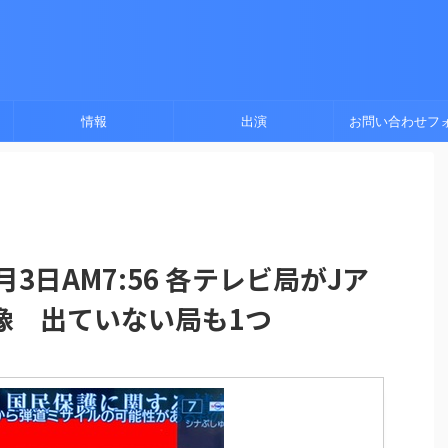
情報
出演
お問い合わせフ
3日AM7:56 各テレビ局がJア
像 出ていない局も1つ