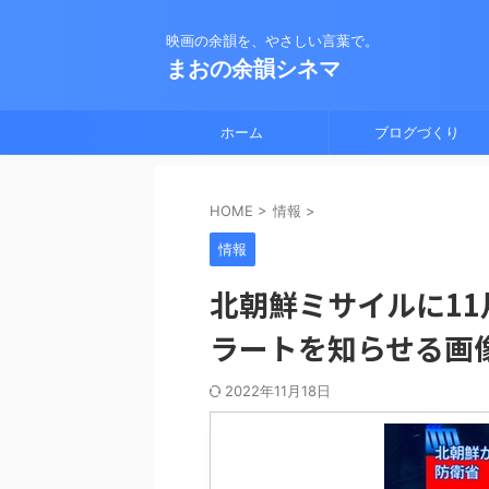
映画の余韻を、やさしい言葉で。
まおの余韻シネマ
ホーム
ブログづくり
HOME
>
情報
>
情報
北朝鮮ミサイルに11月
ラートを知らせる画
2022年11月18日